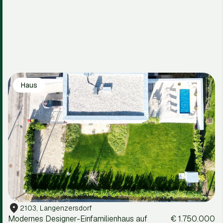
2103, Langenzersdorf
Kellergasse (bergseitig): Traumhaftes
€
Einfamilienhaus mit 873 m² Nutzfläche am Fuße
1.975.000
des Bisambergs
5
Zimmer
2
Bad
309 m²
Haus
2103, Langenzersdorf
Modernes Designer-Einfamilienhaus auf
€ 1.750.000