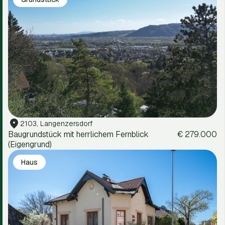
2103, Langenzersdorf
Baugrundstück mit herrlichem Fernblick
€ 279.000
(Eigengrund)
Haus