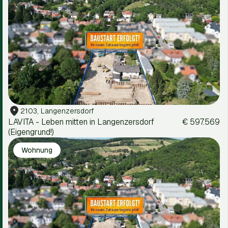
2103, Langenzersdorf
LAVITA - Leben mitten in Langenzersdorf
€ 597.569
(Eigengrund!)
Wohnung