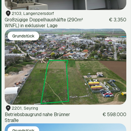
2103, Langenzersdorf
Großzügige Doppelhaushälfte (290m²
€ 3,350
WNFL) in exklusiver Lage
Grundstück
2201, Seyring
Betriebsbaugrund nahe Brünner
€ 598.000
Straße
Grundstück