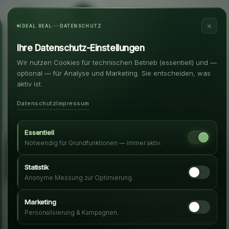
✕
IDEAL REAL
DATENSCHUTZ
Ihre Datenschutz-Einstellungen
Wir nutzen Cookies für technischen Betrieb (essentiell) und —
optional — für Analyse und Marketing. Sie entscheiden, was
aktiv ist.
Datenschutz
Impressum
„Nichts Passendes dabei? Nutzen Sie unser Such-Terminal."
Essentiell
Notwendig für Grundfunktionen — immer aktiv.
IHR PERSÖNLICHES SUCH-TERMINAL
Wunschimmobilie hier finden!
Statistik
DSGVO-konform
In 3 Minuten fertig
Anonyme Messung zur Optimierung.
Niederösterreich
Marketing
Personalisierung & Kampagnen.
Objektart