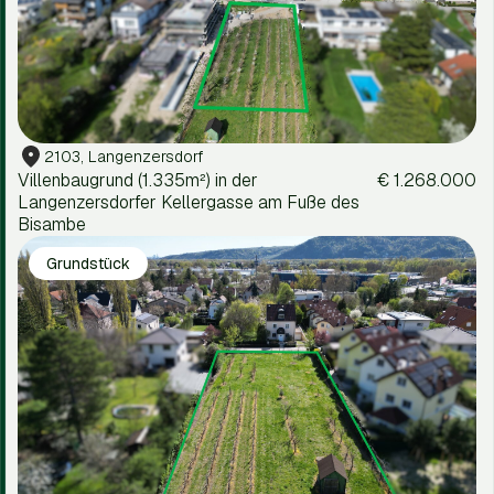
2103, Langenzersdorf
Villenbaugrund (1.335m²) in der
€ 1.268.000
Langenzersdorfer Kellergasse am Fuße des
Bisambe
Grundstück