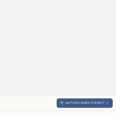
2103, Langenzersdorf
Seltene Gelegenheit: modernisiertes
€ 345.000
Kleingartenhaus mit Seezugang
4
Zimmer
1
Bad
90 m²