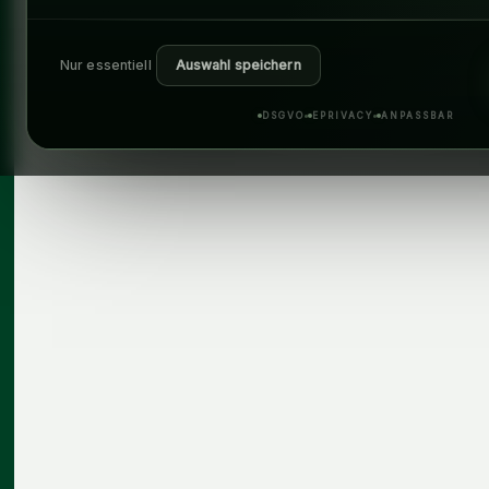
Nur essentiell
Auswahl speichern
DSGVO
EPRIVACY
ANPASSBAR
2
Zimmer
1
Bad
69.6 m²