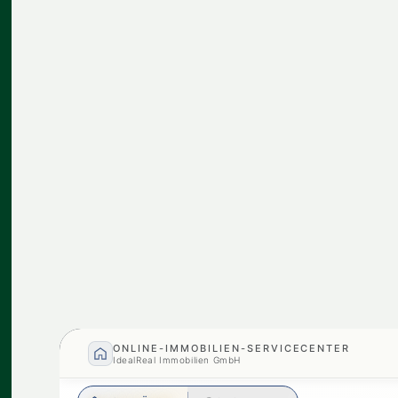
1220, Wien
Edelrohbau mit 10 Wohnungen und 12
€ 1.495.000
Kfz-Abstellplätzen
807 m²