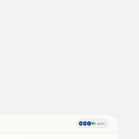
2230, Gänserndorf
Idyllisches Einfamilienhaus in
€ 547.000
Gänserndorf: 5 Zimmer, Pool, Balkon &
mehr!
5
Zimmer
2
Bad
156 m²