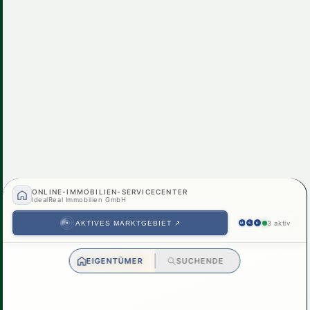
2230, Gänserndorf
Idyllisches Einfamilienhaus in Gänserndorf: 5
€ 547.000
Zimmer, Pool, Balkon & mehr!
5
Zimmer
2
Bad
156 m²