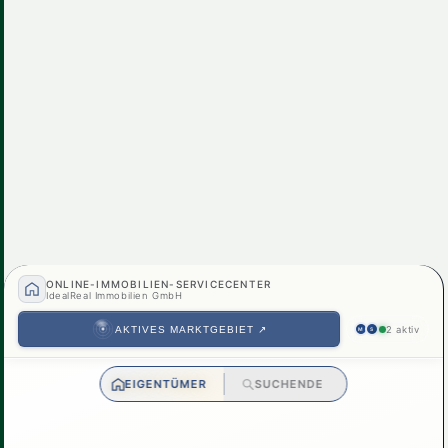
2230, Gänserndorf
Idyllisches Einfamilienhaus in Gänserndorf: 5
€ 547.000
Zimmer, Pool, Balkon & mehr!
5
Zimmer
2
Bad
156 m²