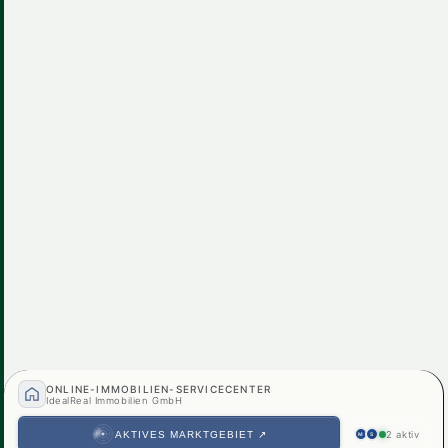
2230, Gänserndorf
Idyllisches Einfamilienhaus in Gänserndorf: 5
€ 547.000
Zimmer, Pool, Balkon & mehr!
5
Zimmer
2
Bad
156 m²