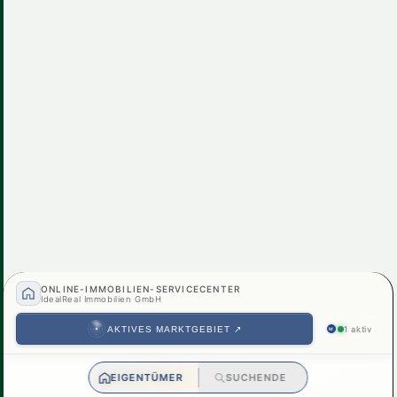
2230, Gänserndorf
Idyllisches Einfamilienhaus in Gänserndorf: 5
€ 547.000
Zimmer, Pool, Balkon & mehr!
5
Zimmer
2
Bad
156 m²