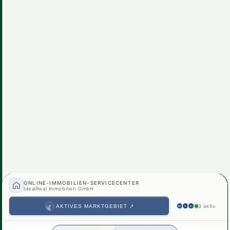
2230, Gänserndorf
Idyllisches Einfamilienhaus in Gänserndorf: 5
€ 547.000
Zimmer, Pool, Balkon & mehr!
5
Zimmer
2
Bad
156 m²